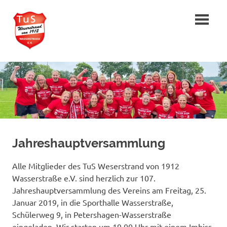
Zum
TuS
Inhalt
springen
»Weserstrand«
von
1912
Wasserstraße
e.V.
Jahreshauptversammlung
Alle Mitglieder des TuS Weserstrand von 1912
Wasserstraße e.V. sind herzlich zur 107.
Jahreshauptversammlung des Vereins am Freitag, 25.
Januar 2019, in die Sporthalle Wasserstraße,
Schülerweg 9, in Petershagen-Wasserstraße
eingeladen. Wir starten um 19.00 Uhr mit einem Imbiss,