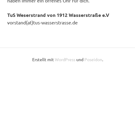
haben immer ein offenes Ohr für dich.
TuS Weserstrand von 1912 Wasserstraße e.V
vorstand(at)tus-wasserstrasse.de
Erstellt mit
WordPress
und
Poseidon
.