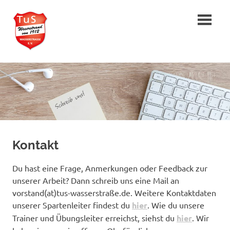
Zum
TuS
Inhalt
springen
»Weserstrand«
von
1912
Wasserstraße
e.V.
Kontakt
Du hast eine Frage, Anmerkungen oder Feedback zur
unserer Arbeit? Dann schreib uns eine Mail an
vorstand(at)tus-wasserstraße.de. Weitere Kontaktdaten
unserer Spartenleiter findest du
hier
. Wie du unsere
Trainer und Übungsleiter erreichst, siehst du
hier
. Wir