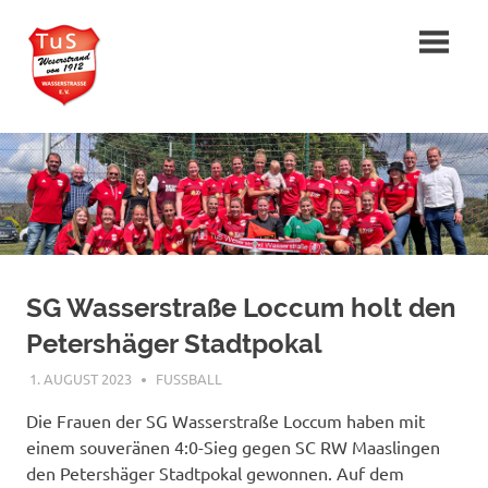
Zum
TuS
Inhalt
springen
»Weserstrand«
von
1912
Wasserstraße
e.V.
SG Wasserstraße Loccum holt den
Petershäger Stadtpokal
1. AUGUST 2023
VORSTAND
FUSSBALL
Die Frauen der SG Wasserstraße Loccum haben mit
einem souveränen 4:0-Sieg gegen SC RW Maaslingen
den Petershäger Stadtpokal gewonnen. Auf dem