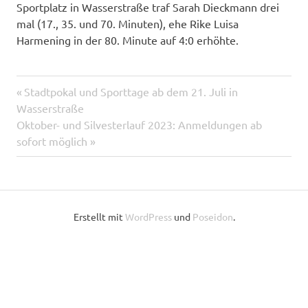
Sportplatz in Wasserstraße traf Sarah Dieckmann drei
mal (17., 35. und 70. Minuten), ehe Rike Luisa
Harmening in der 80. Minute auf 4:0 erhöhte.
Vorheriger
Stadtpokal und Sporttage ab dem 21. Juli in
Beitragsnavigation
Wasserstraße
Beitrag:
Nächster
Oktober- und Silvesterlauf 2023: Anmeldungen ab
Beitrag:
sofort möglich
Erstellt mit
WordPress
und
Poseidon
.